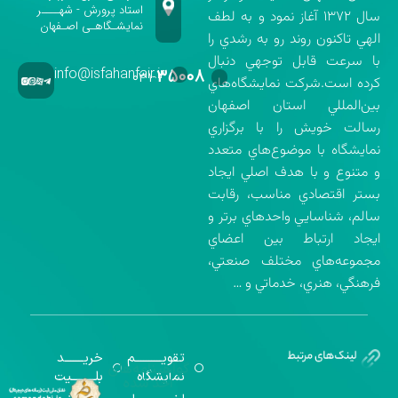
استاد پرورش - شهــــر
سال ۱۳۷۲ آغاز نمود و به لطف
نمایشـگاهـی اصـفهان
الهي تاكنون روند رو به رشدي را
با سرعت قابل توجهي دنبال
info@isfahanfair.ir
۳۵۰۰۸
۰۳۱-
كرده است.شركت نمايشگاه‌هاي
بين‌المللي استان اصفهان
رسالت خويش را با برگزاري
نمايشگاه با موضوع‌هاي متعدد
و متنوع و با هدف اصلي ايجاد
بستر اقتصادي مناسب، رقابت
سالم، شناسايي واحدهاي برتر و
ايجاد ارتباط بين اعضاي
مجموعه‌هاي مختلف صنعتي،
فرهنگي، هنري، خدماتي و …
تقویــــــــــم
خریـــــــد
گواهینامه‌های
نمایشگاه
بلـــــــــیت
اخذ شده