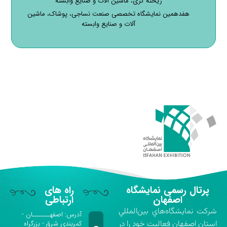
ریخته گری، ماشین آلات و صنایع وابسته
هفدهمین نمایشگاه تخصصی صنعت نساجی، پوشاک، ماشین
آلات و صنایع وابسته
پرتال رسمی نمایشگاه
راه های
اصفهان
ارتباطی
شركت نمايشگاه‌هاي بين‌المللي
آدرس: اصفهـــــــان -
استان اصفهان فعاليت خود را در
کمربندی شرق - بزرگراه