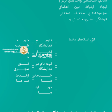
سالم، شناسايي واحدهاي برتر و
ايجاد ارتباط بين اعضاي
مجموعه‌هاي مختلف صنعتي،
فرهنگي، هنري، خدماتي و …
تقویــــــــــم
خریـــــــد
گواهینامه‌های
نمایشگاه
بلـــــــــیت
اخذ شده
اخبــــــــــــار
رســـــانــــــه
نمایشگاه
هـــــــــا
ثبت نام در
تـــــــــور
نمایشگاه
مجـــــــازی
خـــــــــــدمات
ارتــــــباط
مــــــــــا
بــــا مــــا
دربـــــــــــاره
مــــــــــــــا