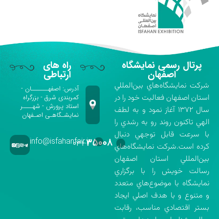
پرتال رسمی نمایشگاه
راه های
اصفهان
ارتباطی
شركت نمايشگاه‌هاي بين‌المللي
آدرس: اصفهـــــــان -
استان اصفهان فعاليت خود را در
کمربندی شرق - بزرگراه
استاد پرورش - شهــــر
سال ۱۳۷۲ آغاز نمود و به لطف
نمایشـگاهـی اصـفهان
الهي تاكنون روند رو به رشدي را
با سرعت قابل توجهي دنبال
info@isfahanfair.ir
۳۵۰۰۸
۰۳۱-
كرده است.شركت نمايشگاه‌هاي
بين‌المللي استان اصفهان
رسالت خويش را با برگزاري
نمايشگاه با موضوع‌هاي متعدد
و متنوع و با هدف اصلي ايجاد
بستر اقتصادي مناسب، رقابت