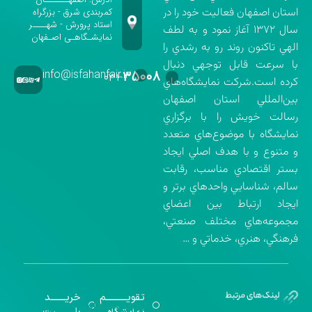
استان اصفهان فعاليت خود را در
کمربندی شرق - بزرگراه
استاد پرورش - شهــــر
سال ۱۳۷۲ آغاز نمود و به لطف
نمایشـگاهـی اصـفهان
الهي تاكنون روند رو به رشدي را
با سرعت قابل توجهي دنبال
info@isfahanfair.ir
۳۵۰۰۸
۰۳۱-
كرده است.شركت نمايشگاه‌هاي
بين‌المللي استان اصفهان
رسالت خويش را با برگزاري
نمايشگاه با موضوع‌هاي متعدد
و متنوع و با هدف اصلي ايجاد
بستر اقتصادي مناسب، رقابت
سالم، شناسايي واحدهاي برتر و
ايجاد ارتباط بين اعضاي
مجموعه‌هاي مختلف صنعتي،
فرهنگي، هنري، خدماتي و …
تقویــــــــــم
خریـــــــد
گواهینامه‌های