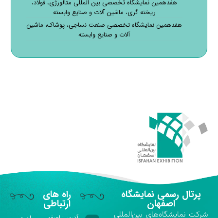
هفدهمین نمایشگاه تخصصی بین المللی متالورژی، فولاد،
ریخته گری، ماشین آلات و صنایع وابسته
هفدهمین نمایشگاه تخصصی صنعت نساجی، پوشاک، ماشین
آلات و صنایع وابسته
پرتال رسمی نمایشگاه
راه های
اصفهان
ارتباطی
شركت نمايشگاه‌هاي بين‌المللي
آدرس: اصفهـــــــان -