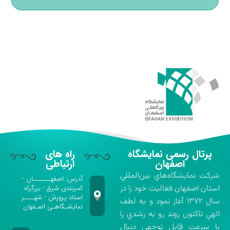
پرتال رسمی نمایشگاه
راه های
اصفهان
ارتباطی
شركت نمايشگاه‌هاي بين‌المللي
آدرس: اصفهـــــــان -
استان اصفهان فعاليت خود را در
کمربندی شرق - بزرگراه
استاد پرورش - شهــــر
سال ۱۳۷۲ آغاز نمود و به لطف
نمایشـگاهـی اصـفهان
الهي تاكنون روند رو به رشدي را
با سرعت قابل توجهي دنبال