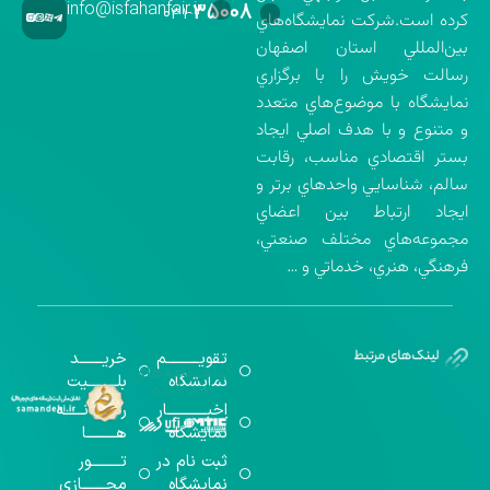
info@isfahanfair.ir
۳۵۰۰۸
۰۳۱-
كرده است.شركت نمايشگاه‌هاي
بين‌المللي استان اصفهان
رسالت خويش را با برگزاري
نمايشگاه با موضوع‌هاي متعدد
و متنوع و با هدف اصلي ايجاد
بستر اقتصادي مناسب، رقابت
سالم، شناسايي واحدهاي برتر و
ايجاد ارتباط بين اعضاي
مجموعه‌هاي مختلف صنعتي،
فرهنگي، هنري، خدماتي و …
تقویــــــــــم
خریـــــــد
گواهینامه‌های
نمایشگاه
بلـــــــــیت
اخذ شده
اخبــــــــــــار
رســـــانــــــه
نمایشگاه
هـــــــــا
ثبت نام در
تـــــــــور
نمایشگاه
مجـــــــازی