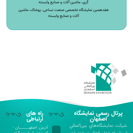
گری، ماشین آلات و صنایع وابسته
هفدهمین نمایشگاه تخصصی صنعت نساجی، پوشاک، ماشین
آلات و صنایع وابسته
پرتال رسمی نمایشگاه
راه های
اصفهان
ارتباطی
شركت نمايشگاه‌هاي بين‌المللي
آدرس: اصفهـــــــان -
کمربندی شرق - بزرگراه