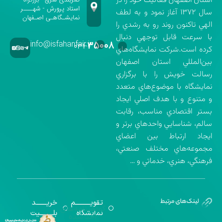
استان اصفهان فعاليت خود را در
استاد پرورش - شهــــر
سال ۱۳۷۲ آغاز نمود و به لطف
نمایشـگاهـی اصـفهان
الهي تاكنون روند رو به رشدي را
با سرعت قابل توجهي دنبال
info@isfahanfair.ir
۳۵۰۰۸
۰۳۱-
كرده است.شركت نمايشگاه‌هاي
بين‌المللي استان اصفهان
رسالت خويش را با برگزاري
نمايشگاه با موضوع‌هاي متعدد
و متنوع و با هدف اصلي ايجاد
بستر اقتصادي مناسب، رقابت
سالم، شناسايي واحدهاي برتر و
ايجاد ارتباط بين اعضاي
مجموعه‌هاي مختلف صنعتي،
فرهنگي، هنري، خدماتي و …
تقویــــــــــم
خریـــــــد
گواهینامه‌های
نمایشگاه
بلـــــــــیت
اخذ شده