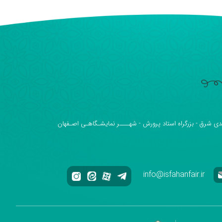
دی شرق - بزرگراه استاد پرورش - شهــــر نمایشـگاهـی اصـفهان
info@isfahanfair.ir