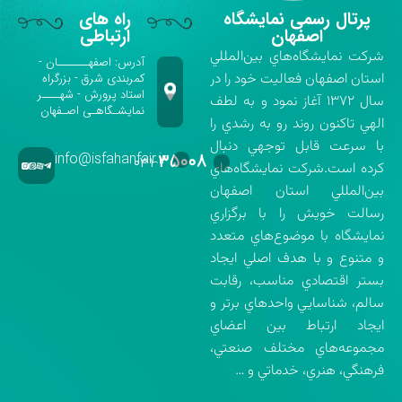
پرتال رسمی نمایشگاه
راه های
اصفهان
ارتباطی
شركت نمايشگاه‌هاي بين‌المللي
آدرس: اصفهـــــــان -
استان اصفهان فعاليت خود را در
کمربندی شرق - بزرگراه
استاد پرورش - شهــــر
سال ۱۳۷۲ آغاز نمود و به لطف
نمایشـگاهـی اصـفهان
الهي تاكنون روند رو به رشدي را
با سرعت قابل توجهي دنبال
info@isfahanfair.ir
۳۵۰۰۸
۰۳۱-
كرده است.شركت نمايشگاه‌هاي
بين‌المللي استان اصفهان
رسالت خويش را با برگزاري
نمايشگاه با موضوع‌هاي متعدد
و متنوع و با هدف اصلي ايجاد
بستر اقتصادي مناسب، رقابت
سالم، شناسايي واحدهاي برتر و
ايجاد ارتباط بين اعضاي
مجموعه‌هاي مختلف صنعتي،
فرهنگي، هنري، خدماتي و …