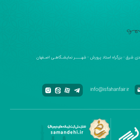
دی شرق - بزرگراه استاد پرورش - شهــــر نمایشـگاهـی اصـفهان
info@isfahanfair.ir
ه