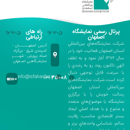
پرتال رسمی نمایشگاه
راه های
اصفهان
ارتباطی
شركت نمايشگاه‌هاي بين‌المللي
آدرس: اصفهـــــــان -
استان اصفهان فعاليت خود را در
کمربندی شرق - بزرگراه
استاد پرورش - شهــــر
سال ۱۳۷۲ آغاز نمود و به لطف
نمایشـگاهـی اصـفهان
الهي تاكنون روند رو به رشدي را
با سرعت قابل توجهي دنبال
info@isfahanfair.ir
۳۵۰۰۸
۰۳۱-
كرده است.شركت نمايشگاه‌هاي
بين‌المللي استان اصفهان
رسالت خويش را با برگزاري
نمايشگاه با موضوع‌هاي متعدد
و متنوع و با هدف اصلي ايجاد
بستر اقتصادي مناسب، رقابت
سالم، شناسايي واحدهاي برتر و