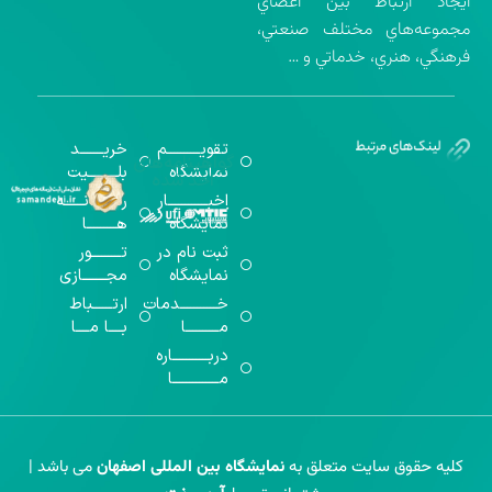
ايجاد ارتباط بين اعضاي
مجموعه‌هاي مختلف صنعتي،
فرهنگي، هنري، خدماتي و …
تقویــــــــــم
خریـــــــد
گواهینامه‌های
نمایشگاه
بلـــــــــیت
اخذ شده
اخبــــــــــــار
رســـــانــــــه
نمایشگاه
هـــــــــا
ثبت نام در
تـــــــــور
نمایشگاه
مجـــــــازی
خـــــــــــدمات
ارتــــــباط
مــــــــــا
بــــا مــــا
دربـــــــــــاره
مــــــــــــــا
کلیه حقوق سایت متعلق به
نمایشگاه بین المللی اصفهان
می باشد |