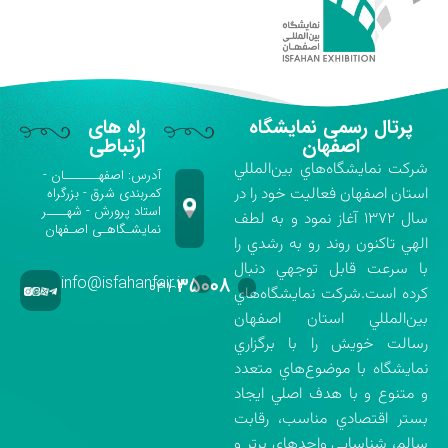
پرتال رسمی نمایشگاه
راه های
اصفهان
ارتباطی
شركت نمايشگاه‌هاي بين‌المللي
آدرس: اصفهـــــــان -
استان اصفهان فعاليت خود را در
کمربندی شرق - بزرگراه
استاد پرورش - شهــــر
سال ۱۳۷۲ آغاز نمود و به لطف
نمایشـگاهـی اصـفهان
الهي تاكنون روند رو به رشدي را
با سرعت قابل توجهي دنبال
info@isfahanfair.ir
۳۵۰۰۸
۰۳۱-
كرده است.شركت نمايشگاه‌هاي
بين‌المللي استان اصفهان
رسالت خويش را با برگزاري
نمايشگاه با موضوع‌هاي متعدد
و متنوع و با هدف اصلي ايجاد
بستر اقتصادي مناسب، رقابت
سالم، شناسايي واحدهاي برتر و