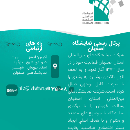
پرتال رسمی نمایشگاه
راه های
اصفهان
ارتباطی
شركت نمايشگاه‌هاي بين‌المللي
آدرس: اصفهـــــــان -
استان اصفهان فعاليت خود را در
کمربندی شرق - بزرگراه
استاد پرورش - شهــــر
سال ۱۳۷۲ آغاز نمود و به لطف
نمایشـگاهـی اصـفهان
الهي تاكنون روند رو به رشدي را
با سرعت قابل توجهي دنبال
info@isfahanfair.ir
۳۵۰۰۸
۰۳۱-
كرده است.شركت نمايشگاه‌هاي
بين‌المللي استان اصفهان
رسالت خويش را با برگزاري
نمايشگاه با موضوع‌هاي متعدد
و متنوع و با هدف اصلي ايجاد
بستر اقتصادي مناسب، رقابت