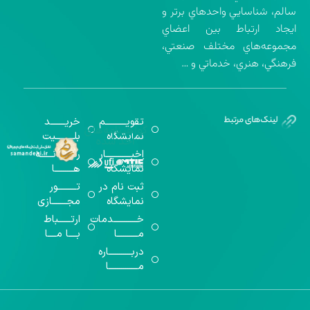
سالم، شناسايي واحدهاي برتر و
ايجاد ارتباط بين اعضاي
مجموعه‌هاي مختلف صنعتي،
فرهنگي، هنري، خدماتي و …
تقویــــــــــم
خریـــــــد
گواهینامه‌های
نمایشگاه
بلـــــــــیت
اخذ شده
اخبــــــــــــار
رســـــانــــــه
نمایشگاه
هـــــــــا
ثبت نام در
تـــــــــور
نمایشگاه
مجـــــــازی
خـــــــــــدمات
ارتــــــباط
مــــــــــا
بــــا مــــا
دربـــــــــــاره
مــــــــــــــا