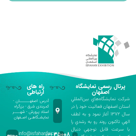
پرتال رسمی نمایشگاه
راه های
اصفهان
ارتباطی
شركت نمايشگاه‌هاي بين‌المللي
آدرس: اصفهـــــــان -
استان اصفهان فعاليت خود را در
کمربندی شرق - بزرگراه
استاد پرورش - شهــــر
سال ۱۳۷۲ آغاز نمود و به لطف
نمایشـگاهـی اصـفهان
الهي تاكنون روند رو به رشدي را
با سرعت قابل توجهي دنبال
info@isfahanfair.ir
۳۵۰۰۸
۰۳۱-