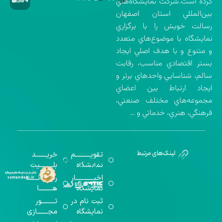
كرده است.شركت نمايشگاه‌هاي
بين‌المللي استان اصفهان
رسالت خويش را با برگزاري
نمايشگاه با موضوع‌هاي متعدد
و متنوع و با هدف اصلي ايجاد
بستر اقتصادي مناسب، رقابت
سالم، شناسايي واحدهاي برتر و
ايجاد ارتباط بين اعضاي
مجموعه‌هاي مختلف صنعتي،
فرهنگي، هنري، خدماتي و …
تقویــــــــــم
خریـــــــد
گواهینامه‌های
نمایشگاه
بلـــــــــیت
اخذ شده
اخبــــــــــــار
رســـــانــــــه
نمایشگاه
هـــــــــا
ثبت نام در
تـــــــــور
نمایشگاه
مجـــــــازی