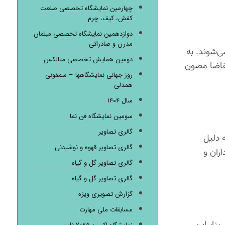
چهارمین نمایشگاه تخصصی صنعت
کفش، کیف، چرم
دوازدهمین نمایشگاه تخصصی مبلمان
مدرن و صادراتی
ی‌شوند. به
دومین همایش تخصصی متالکس
تقاضا مصون
روز جهانی نمایشگاهها – سمفونی
همدلی
سال ۱۴۰۴
سومین نمایشگاه فن نما
گالری تصاویر
 دلیل
گالری تصاویر قهوه و نوشیدنی
ران و
گالری تصاویر گل و گیاه
گالری تصاویر گل و گیاه
گزارش تصویری ویژه
مسابقات ملی مهارت
نابراین