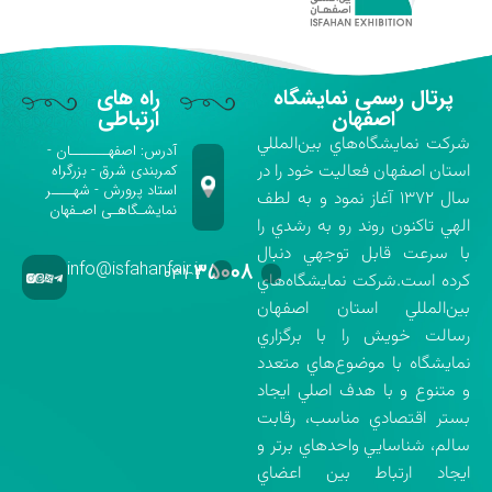
پرتال رسمی نمایشگاه
راه های
اصفهان
ارتباطی
شركت نمايشگاه‌هاي بين‌المللي
آدرس: اصفهـــــــان -
استان اصفهان فعاليت خود را در
کمربندی شرق - بزرگراه
استاد پرورش - شهــــر
سال ۱۳۷۲ آغاز نمود و به لطف
نمایشـگاهـی اصـفهان
الهي تاكنون روند رو به رشدي را
با سرعت قابل توجهي دنبال
info@isfahanfair.ir
۳۵۰۰۸
۰۳۱-
كرده است.شركت نمايشگاه‌هاي
بين‌المللي استان اصفهان
رسالت خويش را با برگزاري
نمايشگاه با موضوع‌هاي متعدد
و متنوع و با هدف اصلي ايجاد
بستر اقتصادي مناسب، رقابت
سالم، شناسايي واحدهاي برتر و
ايجاد ارتباط بين اعضاي