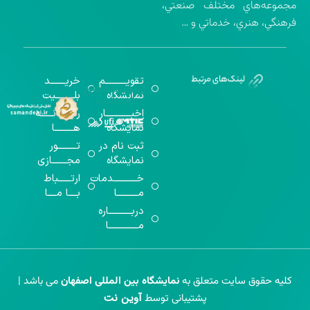
مجموعه‌هاي مختلف صنعتي،
فرهنگي، هنري، خدماتي و …
تقویــــــــــم
خریـــــــد
گواهینامه‌های
نمایشگاه
بلـــــــــیت
اخذ شده
اخبــــــــــــار
رســـــانــــــه
نمایشگاه
هـــــــــا
ثبت نام در
تـــــــــور
نمایشگاه
مجـــــــازی
خـــــــــــدمات
ارتــــــباط
مــــــــــا
بــــا مــــا
دربـــــــــــاره
مــــــــــــــا
کلیه حقوق سایت متعلق به
نمایشگاه بین المللی اصفهان
می باشد |
آوین نت
پشتیبانی توسط