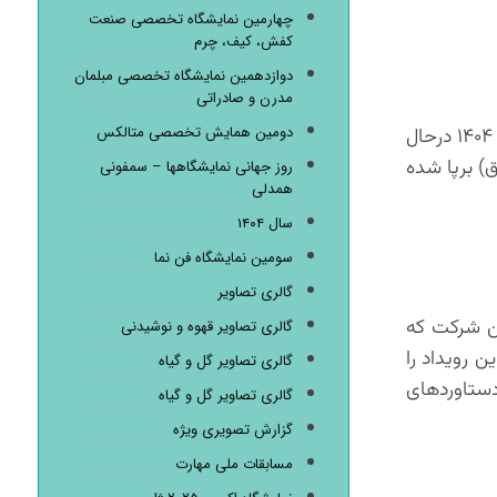
چهارمین نمایشگاه تخصصی صنعت
کفش، کیف، چرم
دوازدهمین نمایشگاه تخصصی مبلمان
مدرن و صادراتی
دومین همایش تخصصی متالکس
هفدهمین نمایشگاه بین‌المللی تخصصی متالورژی، فولاد، ریخته‌گری، ماشین‌آلات و صنایع وابسته از تاریخ ۱۲ تا ۱۵ شهریورماه ۱۴۰۴ درحال
بندی شرق) برپا شده
روز جهانی نمایشگاهها – سمفونی
همدلی
سال ۱۴۰۴
سومین نمایشگاه فن نما
گالری تصاویر
ین شرکت که
گالری تصاویر قهوه و نوشیدنی
 رویداد را
گالری تصاویر گل و گیاه
دستاوردهای
گالری تصاویر گل و گیاه
گزارش تصویری ویژه
مسابقات ملی مهارت