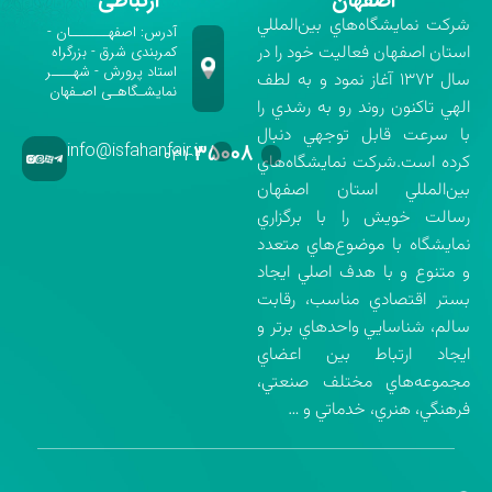
اصفهان
ارتباطی
شركت نمايشگاه‌هاي بين‌المللي
آدرس: اصفهـــــــان -
استان اصفهان فعاليت خود را در
کمربندی شرق - بزرگراه
استاد پرورش - شهــــر
سال ۱۳۷۲ آغاز نمود و به لطف
نمایشـگاهـی اصـفهان
الهي تاكنون روند رو به رشدي را
با سرعت قابل توجهي دنبال
info@isfahanfair.ir
۳۵۰۰۸
۰۳۱-
كرده است.شركت نمايشگاه‌هاي
بين‌المللي استان اصفهان
رسالت خويش را با برگزاري
نمايشگاه با موضوع‌هاي متعدد
و متنوع و با هدف اصلي ايجاد
بستر اقتصادي مناسب، رقابت
سالم، شناسايي واحدهاي برتر و
ايجاد ارتباط بين اعضاي
مجموعه‌هاي مختلف صنعتي،
فرهنگي، هنري، خدماتي و …