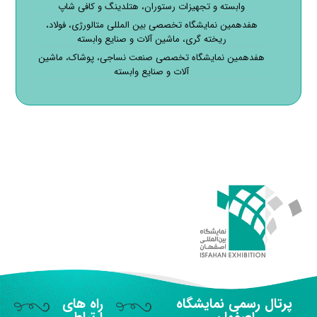
وابسته و تجهیزات رستوران، هتلدینگ و کافی شاپ
هفدهمین نمایشگاه تخصصی بین المللی متالورژی، فولاد،
ریخته گری، ماشین آلات و صنایع وابسته
هفدهمین نمایشگاه تخصصی صنعت نساجی، پوشاک، ماشین
آلات و صنایع وابسته
پرتال رسمی نمایشگاه
راه های