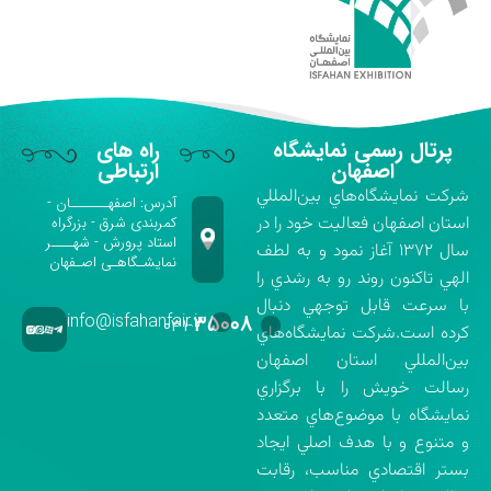
پرتال رسمی نمایشگاه
راه های
اصفهان
ارتباطی
شركت نمايشگاه‌هاي بين‌المللي
آدرس: اصفهـــــــان -
استان اصفهان فعاليت خود را در
کمربندی شرق - بزرگراه
استاد پرورش - شهــــر
سال ۱۳۷۲ آغاز نمود و به لطف
نمایشـگاهـی اصـفهان
الهي تاكنون روند رو به رشدي را
با سرعت قابل توجهي دنبال
info@isfahanfair.ir
۳۵۰۰۸
۰۳۱-
كرده است.شركت نمايشگاه‌هاي
بين‌المللي استان اصفهان
رسالت خويش را با برگزاري
نمايشگاه با موضوع‌هاي متعدد
و متنوع و با هدف اصلي ايجاد
بستر اقتصادي مناسب، رقابت