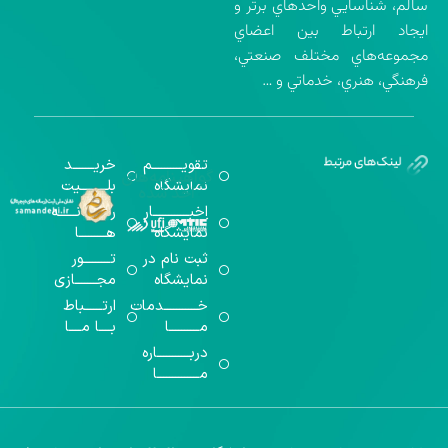
سالم، شناسايي واحدهاي برتر و
ايجاد ارتباط بين اعضاي
مجموعه‌هاي مختلف صنعتي،
فرهنگي، هنري، خدماتي و …
تقویــــــــــم
خریـــــــد
گواهینامه‌های
نمایشگاه
بلـــــــــیت
اخذ شده
اخبــــــــــــار
رســـــانــــــه
نمایشگاه
هـــــــــا
ثبت نام در
تـــــــــور
نمایشگاه
مجـــــــازی
خـــــــــــدمات
ارتــــــباط
مــــــــــا
بــــا مــــا
دربـــــــــــاره
مــــــــــــــا