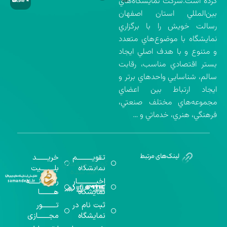
كرده است.شركت نمايشگاه‌هاي
بين‌المللي استان اصفهان
رسالت خويش را با برگزاري
نمايشگاه با موضوع‌هاي متعدد
و متنوع و با هدف اصلي ايجاد
بستر اقتصادي مناسب، رقابت
سالم، شناسايي واحدهاي برتر و
ايجاد ارتباط بين اعضاي
مجموعه‌هاي مختلف صنعتي،
فرهنگي، هنري، خدماتي و …
تقویــــــــــم
خریـــــــد
گواهینامه‌های
نمایشگاه
بلـــــــــیت
اخذ شده
اخبــــــــــــار
رســـــانــــــه
نمایشگاه
هـــــــــا
ثبت نام در
تـــــــــور
نمایشگاه
مجـــــــازی