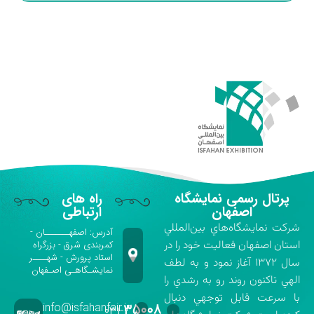
پرتال رسمی نمایشگاه
راه های
اصفهان
ارتباطی
شركت نمايشگاه‌هاي بين‌المللي
آدرس: اصفهـــــــان -
استان اصفهان فعاليت خود را در
کمربندی شرق - بزرگراه
استاد پرورش - شهــــر
سال ۱۳۷۲ آغاز نمود و به لطف
نمایشـگاهـی اصـفهان
الهي تاكنون روند رو به رشدي را
با سرعت قابل توجهي دنبال
info@isfahanfair.ir
۳۵۰۰۸
۰۳۱-