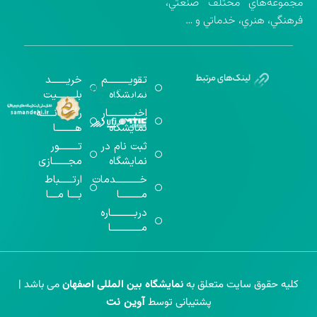
مجموعه‌هاي مختلف صنعتي،
فرهنگي، هنري، خدماتي و …
تقویــــــــــم
خریـــــــد
گواهینامه‌های
نمایشگاه
بلـــــــــیت
اخذ شده
اخبــــــــــــار
رســـــانــــــه
نمایشگاه
هـــــــــا
ثبت نام در
تـــــــــور
نمایشگاه
مجـــــــازی
خـــــــــــدمات
ارتــــــباط
مــــــــــا
بــــا مــــا
دربـــــــــــاره
مــــــــــــــا
کلیه حقوق سایت متعلق به
نمایشگاه بین المللی اصفهان
می باشد |
آوین نت
پشتیبانی توسط