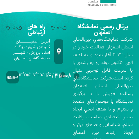
پرتال رسمی نمایشگاه
راه های
اصفهان
ارتباطی
شركت نمايشگاه‌هاي بين‌المللي
آدرس: اصفهـــــــان -
استان اصفهان فعاليت خود را در
کمربندی شرق - بزرگراه
استاد پرورش - شهــــر
سال ۱۳۷۲ آغاز نمود و به لطف
نمایشـگاهـی اصـفهان
الهي تاكنون روند رو به رشدي را
با سرعت قابل توجهي دنبال
info@isfahanfair.ir
۳۵۰۰۸
۰۳۱-
كرده است.شركت نمايشگاه‌هاي
بين‌المللي استان اصفهان
رسالت خويش را با برگزاري
نمايشگاه با موضوع‌هاي متعدد
و متنوع و با هدف اصلي ايجاد
بستر اقتصادي مناسب، رقابت
سالم، شناسايي واحدهاي برتر و
ايجاد ارتباط بين اعضاي