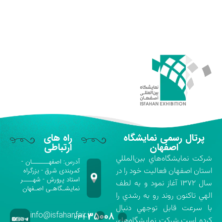
پرتال رسمی نمایشگاه
راه های
اصفهان
ارتباطی
شركت نمايشگاه‌هاي بين‌المللي
آدرس: اصفهـــــــان -
استان اصفهان فعاليت خود را در
کمربندی شرق - بزرگراه
استاد پرورش - شهــــر
سال ۱۳۷۲ آغاز نمود و به لطف
نمایشـگاهـی اصـفهان
الهي تاكنون روند رو به رشدي را
با سرعت قابل توجهي دنبال
info@isfahanfair.ir
۳۵۰۰۸
۰۳۱-
كرده است.شركت نمايشگاه‌هاي