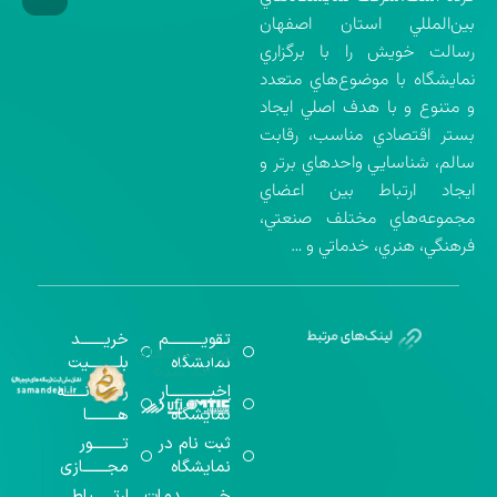
بين‌المللي استان اصفهان
رسالت خويش را با برگزاري
نمايشگاه با موضوع‌هاي متعدد
و متنوع و با هدف اصلي ايجاد
بستر اقتصادي مناسب، رقابت
سالم، شناسايي واحدهاي برتر و
ايجاد ارتباط بين اعضاي
مجموعه‌هاي مختلف صنعتي،
فرهنگي، هنري، خدماتي و …
تقویــــــــــم
خریـــــــد
گواهینامه‌های
نمایشگاه
بلـــــــــیت
اخذ شده
اخبــــــــــــار
رســـــانــــــه
نمایشگاه
هـــــــــا
ثبت نام در
تـــــــــور
نمایشگاه
مجـــــــازی
خـــــــــــدمات
ارتــــــباط