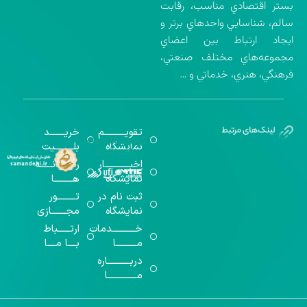
بستر اقتصادي مناسب، رقابت
سالم، شناسايي واحدهاي برتر و
ايجاد ارتباط بين اعضاي
مجموعه‌هاي مختلف صنعتي،
فرهنگي، هنري، خدماتي و …
تقویــــــــــم
خریـــــــد
گواهینامه‌های
نمایشگاه
بلـــــــــیت
اخذ شده
اخبــــــــــــار
رســـــانــــــه
نمایشگاه
هـــــــــا
ثبت نام در
تـــــــــور
نمایشگاه
مجـــــــازی
خـــــــــــدمات
ارتــــــباط
مــــــــــا
بــــا مــــا
دربـــــــــــاره
مــــــــــــــا