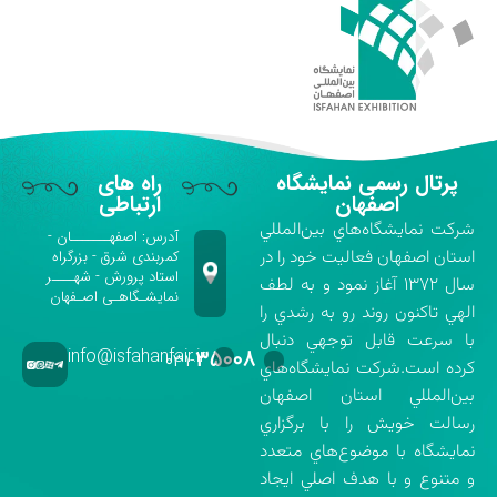
پرتال رسمی نمایشگاه
راه های
اصفهان
ارتباطی
شركت نمايشگاه‌هاي بين‌المللي
آدرس: اصفهـــــــان -
استان اصفهان فعاليت خود را در
کمربندی شرق - بزرگراه
استاد پرورش - شهــــر
سال ۱۳۷۲ آغاز نمود و به لطف
نمایشـگاهـی اصـفهان
الهي تاكنون روند رو به رشدي را
با سرعت قابل توجهي دنبال
info@isfahanfair.ir
۳۵۰۰۸
۰۳۱-
كرده است.شركت نمايشگاه‌هاي
بين‌المللي استان اصفهان
رسالت خويش را با برگزاري
نمايشگاه با موضوع‌هاي متعدد
و متنوع و با هدف اصلي ايجاد