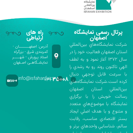
پرتال رسمی نمایشگاه
راه های
اصفهان
ارتباطی
شركت نمايشگاه‌هاي بين‌المللي
آدرس: اصفهـــــــان -
استان اصفهان فعاليت خود را در
کمربندی شرق - بزرگراه
استاد پرورش - شهــــر
سال ۱۳۷۲ آغاز نمود و به لطف
نمایشـگاهـی اصـفهان
الهي تاكنون روند رو به رشدي را
با سرعت قابل توجهي دنبال
info@isfahanfair.ir
۳۵۰۰۸
۰۳۱-
كرده است.شركت نمايشگاه‌هاي
بين‌المللي استان اصفهان
رسالت خويش را با برگزاري
نمايشگاه با موضوع‌هاي متعدد
و متنوع و با هدف اصلي ايجاد
بستر اقتصادي مناسب، رقابت
سالم، شناسايي واحدهاي برتر و