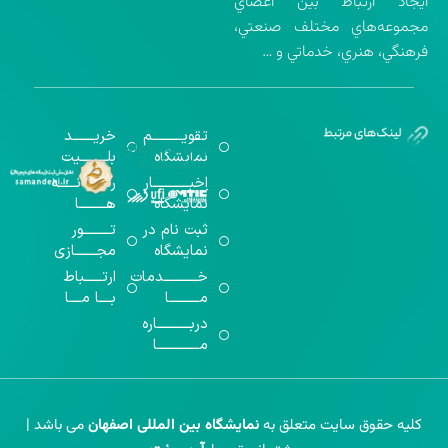
ايجاد ارتباط بين اعضاي
مجموعه‌هاي مختلف صنعتي،
فرهنگي، هنري، خدماتي و …
تقویــــــــــم
خریـــــــد
گواهینامه‌های
نمایشگاه
بلـــــــــیت
اخذ شده
اخبــــــــــــار
رســـــانــــــه
نمایشگاه
هـــــــــا
ثبت نام در
تـــــــــور
نمایشگاه
مجـــــــازی
خـــــــــــدمات
ارتــــــباط
مــــــــــا
بــــا مــــا
دربـــــــــــاره
مــــــــــــــا
کلیه حقوق سایت متعلق به
نمایشگاه بین المللی اصفهان
می باشد |