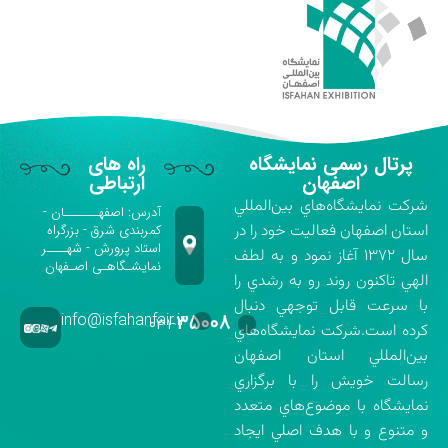
پرتال رسمی نمایشگاه
راه های
اصفهان
ارتباطی
شركت نمايشگاه‌هاي بين‌المللي
آدرس: اصفهـــــــان -
استان اصفهان فعاليت خود را در
کمربندی شرق - بزرگراه
استاد پرورش - شهــــر
سال ۱۳۷۲ آغاز نمود و به لطف
نمایشـگاهـی اصـفهان
الهي تاكنون روند رو به رشدي را
با سرعت قابل توجهي دنبال
info@isfahanfair.ir
۳۵۰۰۸
۰۳۱-
كرده است.شركت نمايشگاه‌هاي
بين‌المللي استان اصفهان
رسالت خويش را با برگزاري
نمايشگاه با موضوع‌هاي متعدد
و متنوع و با هدف اصلي ايجاد