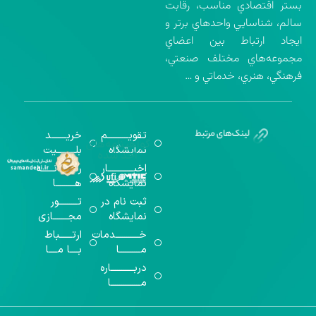
بستر اقتصادي مناسب، رقابت
سالم، شناسايي واحدهاي برتر و
ايجاد ارتباط بين اعضاي
مجموعه‌هاي مختلف صنعتي،
فرهنگي، هنري، خدماتي و …
تقویــــــــــم
خریـــــــد
گواهینامه‌های
نمایشگاه
بلـــــــــیت
اخذ شده
اخبــــــــــــار
رســـــانــــــه
نمایشگاه
هـــــــــا
ثبت نام در
تـــــــــور
نمایشگاه
مجـــــــازی
خـــــــــــدمات
ارتــــــباط
مــــــــــا
بــــا مــــا
دربـــــــــــاره
مــــــــــــــا