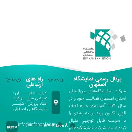
پرتال رسمی نمایشگاه
راه های
اصفهان
ارتباطی
شركت نمايشگاه‌هاي بين‌المللي
آدرس: اصفهـــــــان -
استان اصفهان فعاليت خود را در
کمربندی شرق - بزرگراه
استاد پرورش - شهــــر
سال ۱۳۷۲ آغاز نمود و به لطف
نمایشـگاهـی اصـفهان
الهي تاكنون روند رو به رشدي را
با سرعت قابل توجهي دنبال
info@isfahanfair.ir
۳۵۰۰۸
۰۳۱-
كرده است.شركت نمايشگاه‌هاي