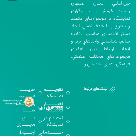
بين‌المللي استان اصفهان
رسالت خويش را با برگزاري
نمايشگاه با موضوع‌هاي متعدد
و متنوع و با هدف اصلي ايجاد
بستر اقتصادي مناسب، رقابت
سالم، شناسايي واحدهاي برتر و
ايجاد ارتباط بين اعضاي
مجموعه‌هاي مختلف صنعتي،
فرهنگي، هنري، خدماتي و …
تقویــــــــــم
خریـــــــد
گواهینامه‌های
نمایشگاه
بلـــــــــیت
اخذ شده
اخبــــــــــــار
رســـــانــــــه
نمایشگاه
هـــــــــا
ثبت نام در
تـــــــــور
نمایشگاه
مجـــــــازی
خـــــــــــدمات
ارتــــــباط