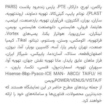
پاکمن، لورچ، داراکار، PTE، پارس زنده‌رود پلاست (PARS
PLAST)، نونام پایپ، گیتی‌کالا، تهویه دماوند، اروندتهویه،
ساران، بوران، الکتروژن، فن‌آوران تهویه، باردصنعت، ایرتمپ،
هایتما، فرولی، هایسنس، دابوصنعت هایسنس، بویمن،
لینکران، ساری‌پویا، هواتراز یکتا، پمپ‌های Vortex،
فراتهویه، اکومکس، وستن، وستنوم، تیتانو، Tikal، کیمیا
صنعت، تهران پلیمر یارا، آسه، کاسپین بویلر، آما، نیوژن،
اصفهان‌قطعه، ستاک، آسان‌دما، پایپکس، شیرگاز ایران،
فراز ماهان عایق پایدار، مانا تهویه نقش جهان، تهویه آوا،
سپهران تهویه، اسمارت‌پول، فنسی، تکسا، بارون، -
Hisense-Bbp-Pyaco-ICE MAN- ABCO/ TAIFU/ HI
POWER/VENUS/VISTA/Fبویمن
از جمله برندهای مطرح حاضر در این نمایشگاه هستند که
جدیدترین محصولات، فناوری‌ها و سامانه‌های خود را ارائه
خواهند کرد.