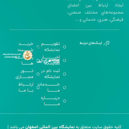
ايجاد ارتباط بين اعضاي
مجموعه‌هاي مختلف صنعتي،
فرهنگي، هنري، خدماتي و …
تقویــــــــــم
خریـــــــد
گواهینامه‌های
نمایشگاه
بلـــــــــیت
اخذ شده
اخبــــــــــــار
رســـــانــــــه
نمایشگاه
هـــــــــا
ثبت نام در
تـــــــــور
نمایشگاه
مجـــــــازی
خـــــــــــدمات
ارتــــــباط
مــــــــــا
بــــا مــــا
دربـــــــــــاره
مــــــــــــــا
کلیه حقوق سایت متعلق به
نمایشگاه بین المللی اصفهان
می باشد |