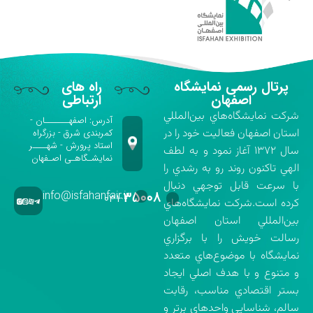
پرتال رسمی نمایشگاه
راه های
اصفهان
ارتباطی
شركت نمايشگاه‌هاي بين‌المللي
آدرس: اصفهـــــــان -
استان اصفهان فعاليت خود را در
کمربندی شرق - بزرگراه
استاد پرورش - شهــــر
سال ۱۳۷۲ آغاز نمود و به لطف
نمایشـگاهـی اصـفهان
الهي تاكنون روند رو به رشدي را
با سرعت قابل توجهي دنبال
info@isfahanfair.ir
۳۵۰۰۸
۰۳۱-
كرده است.شركت نمايشگاه‌هاي
بين‌المللي استان اصفهان
رسالت خويش را با برگزاري
نمايشگاه با موضوع‌هاي متعدد
و متنوع و با هدف اصلي ايجاد
بستر اقتصادي مناسب، رقابت
سالم، شناسايي واحدهاي برتر و