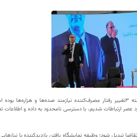
عادل طالبی، استراتژيست کسب‌وکارهای دیجیتال: در گذشته ۳تغییر رفتار مصرف‌کننده نیازمند صده‌ها و هزاره‌ه
ته و از ۳۰ سال گذشته که وارد عصر ارتباطات شدیم، با دسترسی نامحدود به داده و اطلاعات
 تقاضا تبدیل شود؛ وظیفه نمایشگاه یافتن بازدیدکننده با نیازهای