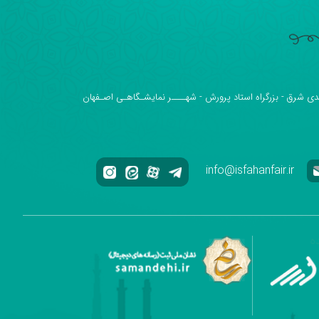
دی شرق - بزرگراه استاد پرورش - شهــــر نمایشـگاهـی اصـفهان
info@isfahanfair.ir
ه