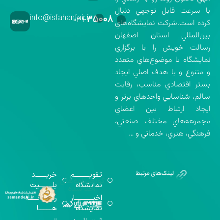
با سرعت قابل توجهي دنبال
info@isfahanfair.ir
۳۵۰۰۸
۰۳۱-
كرده است.شركت نمايشگاه‌هاي
بين‌المللي استان اصفهان
رسالت خويش را با برگزاري
نمايشگاه با موضوع‌هاي متعدد
و متنوع و با هدف اصلي ايجاد
بستر اقتصادي مناسب، رقابت
سالم، شناسايي واحدهاي برتر و
ايجاد ارتباط بين اعضاي
مجموعه‌هاي مختلف صنعتي،
فرهنگي، هنري، خدماتي و …
تقویــــــــــم
خریـــــــد
گواهینامه‌های
نمایشگاه
بلـــــــــیت
اخذ شده
اخبــــــــــــار
رســـــانــــــه
نمایشگاه
هـــــــــا