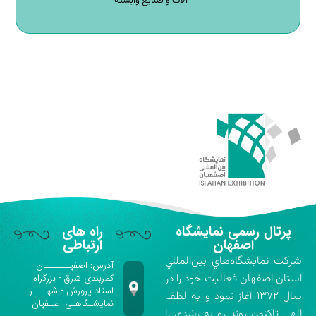
آلات و صنایع وابسته
پرتال رسمی نمایشگاه
راه های
اصفهان
ارتباطی
شركت نمايشگاه‌هاي بين‌المللي
آدرس: اصفهـــــــان -
استان اصفهان فعاليت خود را در
کمربندی شرق - بزرگراه
استاد پرورش - شهــــر
سال ۱۳۷۲ آغاز نمود و به لطف
نمایشـگاهـی اصـفهان
الهي تاكنون روند رو به رشدي را