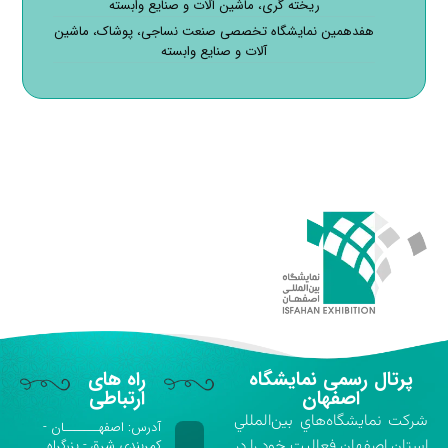
ریخته گری، ماشین آلات و صنایع وابسته
هفدهمین نمایشگاه تخصصی صنعت نساجی، پوشاک، ماشین
آلات و صنایع وابسته
پرتال رسمی نمایشگاه
راه های
اصفهان
ارتباطی
شركت نمايشگاه‌هاي بين‌المللي
آدرس: اصفهـــــــان -
استان اصفهان فعاليت خود را در
کمربندی شرق - بزرگراه