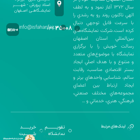
استاد پرورش - شهــــر
سال ۱۳۷۲ آغاز نمود و به لطف
نمایشـگاهـی اصـفهان
الهي تاكنون روند رو به رشدي را
با سرعت قابل توجهي دنبال
info@isfahanfair.ir
۳۵۰۰۸
۰۳۱-
كرده است.شركت نمايشگاه‌هاي
بين‌المللي استان اصفهان
رسالت خويش را با برگزاري
نمايشگاه با موضوع‌هاي متعدد
و متنوع و با هدف اصلي ايجاد
بستر اقتصادي مناسب، رقابت
سالم، شناسايي واحدهاي برتر و
ايجاد ارتباط بين اعضاي
مجموعه‌هاي مختلف صنعتي،
فرهنگي، هنري، خدماتي و …
تقویــــــــــم
خریـــــــد
گواهینامه‌های
نمایشگاه
بلـــــــــیت
اخذ شده