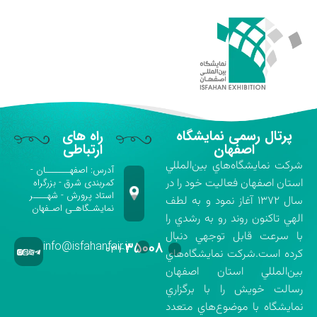
پرتال رسمی نمایشگاه
راه های
اصفهان
ارتباطی
شركت نمايشگاه‌هاي بين‌المللي
آدرس: اصفهـــــــان -
استان اصفهان فعاليت خود را در
کمربندی شرق - بزرگراه
استاد پرورش - شهــــر
سال ۱۳۷۲ آغاز نمود و به لطف
نمایشـگاهـی اصـفهان
الهي تاكنون روند رو به رشدي را
با سرعت قابل توجهي دنبال
info@isfahanfair.ir
۳۵۰۰۸
۰۳۱-
كرده است.شركت نمايشگاه‌هاي
بين‌المللي استان اصفهان
رسالت خويش را با برگزاري
نمايشگاه با موضوع‌هاي متعدد