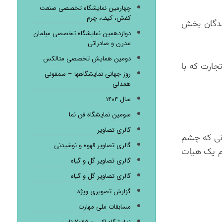
چهارمین نمایشگاه تخصصی صنعت
کفش، کیف، چرم
یندگان بخش
دوازدهمین نمایشگاه تخصصی مبلمان
مدرن و صادراتی
دومین همایش تخصصی متالکس
جارت که با
روز جهانی نمایشگاهها – سمفونی
همدلی
سال ۱۴۰۴
سومین نمایشگاه فن نما
گالری تصاویر
رانی که چشم
گالری تصاویر قهوه و نوشیدنی
ام یک هیات
گالری تصاویر گل و گیاه
گالری تصاویر گل و گیاه
گزارش تصویری ویژه
مسابقات ملی مهارت