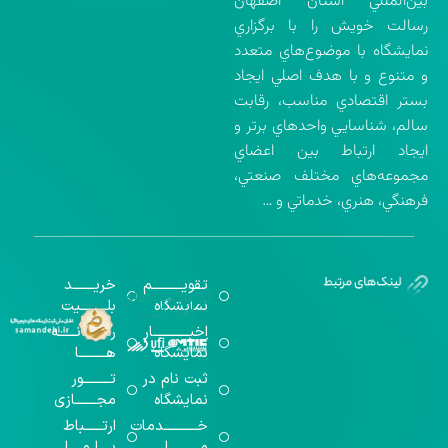
بين‌المللي استان اصفهان
رسالت خويش را با برگزاري
نمايشگاه با موضوع‌هاي متعدد
و متنوع و با هدف اصلي ايجاد
بستر اقتصادي مناسب، رقابت
سالم، شناسايي واحدهاي برتر و
ايجاد ارتباط بين اعضاي
مجموعه‌هاي مختلف صنعتي،
فرهنگي، هنري، خدماتي و …
تقویــــــــــم
خریـــــــد
گواهینامه‌های
نمایشگاه
بلـــــــــیت
اخذ شده
اخبــــــــــــار
رســـــانــــــه
نمایشگاه
هـــــــــا
ثبت نام در
تـــــــــور
نمایشگاه
مجـــــــازی
خـــــــــــدمات
ارتــــــباط
مــــــــــا
بــــا مــــا