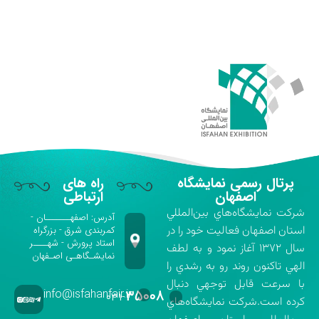
پرتال رسمی نمایشگاه
راه های
اصفهان
ارتباطی
شركت نمايشگاه‌هاي بين‌المللي
آدرس: اصفهـــــــان -
استان اصفهان فعاليت خود را در
کمربندی شرق - بزرگراه
استاد پرورش - شهــــر
سال ۱۳۷۲ آغاز نمود و به لطف
نمایشـگاهـی اصـفهان
الهي تاكنون روند رو به رشدي را
با سرعت قابل توجهي دنبال
info@isfahanfair.ir
۳۵۰۰۸
۰۳۱-
كرده است.شركت نمايشگاه‌هاي