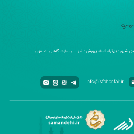
دی شرق - بزرگراه استاد پرورش - شهــــر نمایشـگاهـی اصـفهان
info@isfahanfair.ir
ه