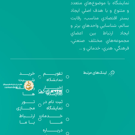
نمايشگاه با موضوع‌هاي متعدد
و متنوع و با هدف اصلي ايجاد
بستر اقتصادي مناسب، رقابت
سالم، شناسايي واحدهاي برتر و
ايجاد ارتباط بين اعضاي
مجموعه‌هاي مختلف صنعتي،
فرهنگي، هنري، خدماتي و …
تقویــــــــــم
خریـــــــد
گواهینامه‌های
نمایشگاه
بلـــــــــیت
اخذ شده
اخبــــــــــــار
رســـــانــــــه
نمایشگاه
هـــــــــا
ثبت نام در
تـــــــــور
نمایشگاه
مجـــــــازی
خـــــــــــدمات
ارتــــــباط
مــــــــــا
بــــا مــــا
دربـــــــــــاره