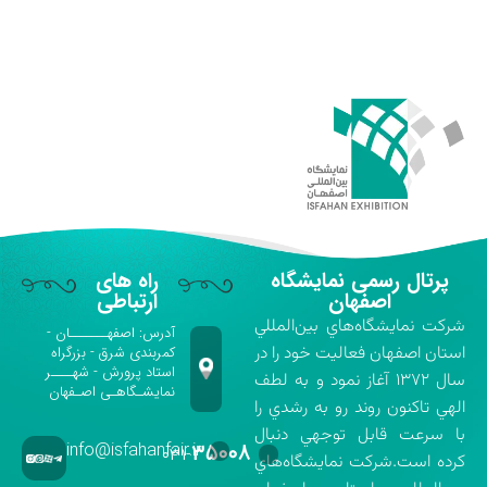
پرتال رسمی نمایشگاه
راه های
اصفهان
ارتباطی
شركت نمايشگاه‌هاي بين‌المللي
آدرس: اصفهـــــــان -
استان اصفهان فعاليت خود را در
کمربندی شرق - بزرگراه
استاد پرورش - شهــــر
سال ۱۳۷۲ آغاز نمود و به لطف
نمایشـگاهـی اصـفهان
الهي تاكنون روند رو به رشدي را
با سرعت قابل توجهي دنبال
info@isfahanfair.ir
۳۵۰۰۸
۰۳۱-
كرده است.شركت نمايشگاه‌هاي