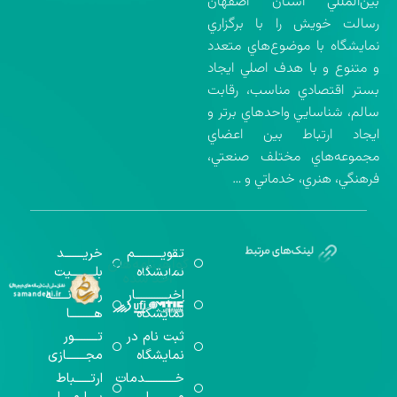
بين‌المللي استان اصفهان
رسالت خويش را با برگزاري
نمايشگاه با موضوع‌هاي متعدد
و متنوع و با هدف اصلي ايجاد
بستر اقتصادي مناسب، رقابت
سالم، شناسايي واحدهاي برتر و
ايجاد ارتباط بين اعضاي
مجموعه‌هاي مختلف صنعتي،
فرهنگي، هنري، خدماتي و …
تقویــــــــــم
خریـــــــد
گواهینامه‌های
نمایشگاه
بلـــــــــیت
اخذ شده
اخبــــــــــــار
رســـــانــــــه
نمایشگاه
هـــــــــا
ثبت نام در
تـــــــــور
نمایشگاه
مجـــــــازی
خـــــــــــدمات
ارتــــــباط