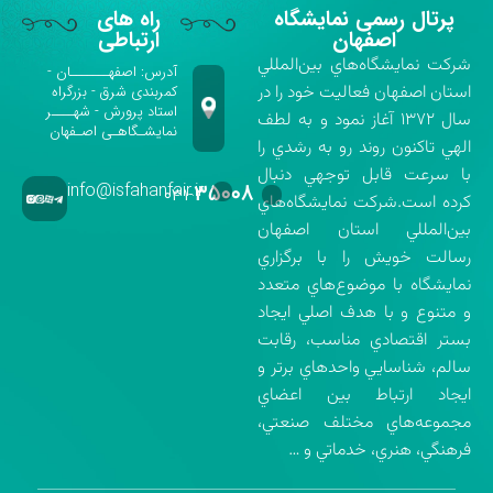
پرتال رسمی نمایشگاه
راه های
اصفهان
ارتباطی
شركت نمايشگاه‌هاي بين‌المللي
آدرس: اصفهـــــــان -
استان اصفهان فعاليت خود را در
کمربندی شرق - بزرگراه
استاد پرورش - شهــــر
سال ۱۳۷۲ آغاز نمود و به لطف
نمایشـگاهـی اصـفهان
الهي تاكنون روند رو به رشدي را
با سرعت قابل توجهي دنبال
info@isfahanfair.ir
۳۵۰۰۸
۰۳۱-
كرده است.شركت نمايشگاه‌هاي
بين‌المللي استان اصفهان
رسالت خويش را با برگزاري
نمايشگاه با موضوع‌هاي متعدد
و متنوع و با هدف اصلي ايجاد
بستر اقتصادي مناسب، رقابت
سالم، شناسايي واحدهاي برتر و
ايجاد ارتباط بين اعضاي
مجموعه‌هاي مختلف صنعتي،
فرهنگي، هنري، خدماتي و …