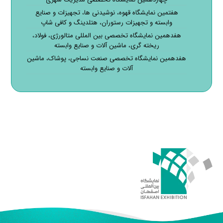
هفتمین نمایشگاه قهوه، نوشیدنی ها، تجهیزات و صنایع
وابسته و تجهیزات رستوران، هتلدینگ و کافی شاپ
هفدهمین نمایشگاه تخصصی بین المللی متالورژی، فولاد،
ریخته گری، ماشین آلات و صنایع وابسته
هفدهمین نمایشگاه تخصصی صنعت نساجی، پوشاک، ماشین
آلات و صنایع وابسته