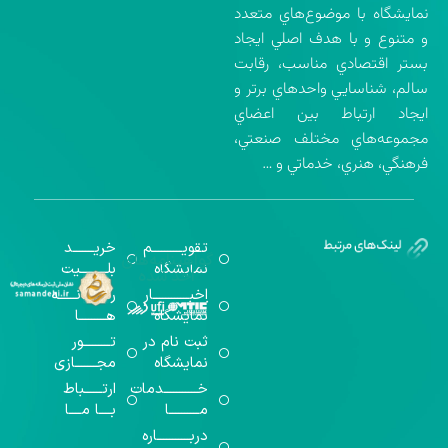
نمايشگاه با موضوع‌هاي متعدد
و متنوع و با هدف اصلي ايجاد
بستر اقتصادي مناسب، رقابت
سالم، شناسايي واحدهاي برتر و
ايجاد ارتباط بين اعضاي
مجموعه‌هاي مختلف صنعتي،
فرهنگي، هنري، خدماتي و …
تقویــــــــــم
خریـــــــد
گواهینامه‌های
نمایشگاه
بلـــــــــیت
اخذ شده
اخبــــــــــــار
رســـــانــــــه
نمایشگاه
هـــــــــا
ثبت نام در
تـــــــــور
نمایشگاه
مجـــــــازی
خـــــــــــدمات
ارتــــــباط
مــــــــــا
بــــا مــــا
دربـــــــــــاره