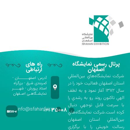
پرتال رسمی نمایشگاه
راه های
اصفهان
ارتباطی
شركت نمايشگاه‌هاي بين‌المللي
آدرس: اصفهـــــــان -
استان اصفهان فعاليت خود را در
کمربندی شرق - بزرگراه
استاد پرورش - شهــــر
سال ۱۳۷۲ آغاز نمود و به لطف
نمایشـگاهـی اصـفهان
الهي تاكنون روند رو به رشدي را
با سرعت قابل توجهي دنبال
info@isfahanfair.ir
۳۵۰۰۸
۰۳۱-
كرده است.شركت نمايشگاه‌هاي
بين‌المللي استان اصفهان
رسالت خويش را با برگزاري