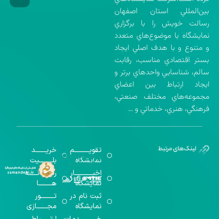
بين‌المللي استان اصفهان
رسالت خويش را با برگزاري
نمايشگاه با موضوع‌هاي متعدد
و متنوع و با هدف اصلي ايجاد
بستر اقتصادي مناسب، رقابت
سالم، شناسايي واحدهاي برتر و
ايجاد ارتباط بين اعضاي
مجموعه‌هاي مختلف صنعتي،
فرهنگي، هنري، خدماتي و …
تقویــــــــــم
خریـــــــد
گواهینامه‌های
نمایشگاه
بلـــــــــیت
اخذ شده
اخبــــــــــــار
رســـــانــــــه
نمایشگاه
هـــــــــا
ثبت نام در
تـــــــــور
نمایشگاه
مجـــــــازی