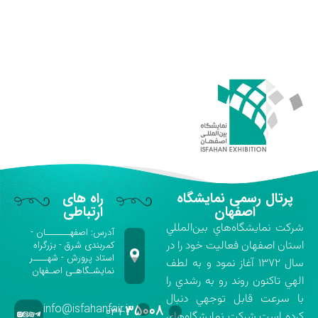
پرتال رسمی نمایشگاه
راه های
اصفهان
ارتباطی
شركت نمايشگاه‌هاي بين‌المللي
آدرس: اصفهـــــــان -
استان اصفهان فعاليت خود را در
کمربندی شرق - بزرگراه
استاد پرورش - شهــــر
سال ۱۳۷۲ آغاز نمود و به لطف
نمایشـگاهـی اصـفهان
الهي تاكنون روند رو به رشدي را
با سرعت قابل توجهي دنبال
info@isfahanfair.ir
۳۵۰۰۸
۰۳۱-
كرده است.شركت نمايشگاه‌هاي