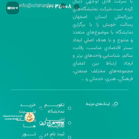
با سرعت قابل توجهي دنبال
info@isfahanfair.ir
۳۵۰۰۸
۰۳۱-
كرده است.شركت نمايشگاه‌هاي
بين‌المللي استان اصفهان
رسالت خويش را با برگزاري
نمايشگاه با موضوع‌هاي متعدد
و متنوع و با هدف اصلي ايجاد
بستر اقتصادي مناسب، رقابت
سالم، شناسايي واحدهاي برتر و
ايجاد ارتباط بين اعضاي
مجموعه‌هاي مختلف صنعتي،
فرهنگي، هنري، خدماتي و …
تقویــــــــــم
خریـــــــد
گواهینامه‌های
نمایشگاه
بلـــــــــیت
اخذ شده
اخبــــــــــــار
رســـــانــــــه
نمایشگاه
هـــــــــا
ثبت نام در
تـــــــــور