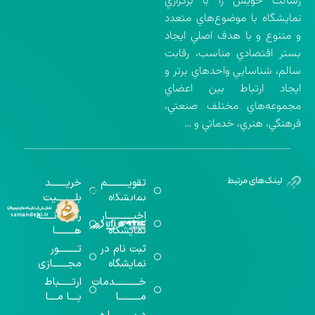
رسالت خويش را با برگزاري
نمايشگاه با موضوع‌هاي متعدد
و متنوع و با هدف اصلي ايجاد
بستر اقتصادي مناسب، رقابت
سالم، شناسايي واحدهاي برتر و
ايجاد ارتباط بين اعضاي
مجموعه‌هاي مختلف صنعتي،
فرهنگي، هنري، خدماتي و …
تقویــــــــــم
خریـــــــد
گواهینامه‌های
نمایشگاه
بلـــــــــیت
اخذ شده
اخبــــــــــــار
رســـــانــــــه
نمایشگاه
هـــــــــا
ثبت نام در
تـــــــــور
نمایشگاه
مجـــــــازی
خـــــــــــدمات
ارتــــــباط
مــــــــــا
بــــا مــــا