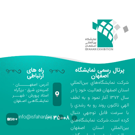
پرتال رسمی نمایشگاه
راه های
اصفهان
ارتباطی
شركت نمايشگاه‌هاي بين‌المللي
آدرس: اصفهـــــــان -
استان اصفهان فعاليت خود را در
کمربندی شرق - بزرگراه
استاد پرورش - شهــــر
سال ۱۳۷۲ آغاز نمود و به لطف
نمایشـگاهـی اصـفهان
الهي تاكنون روند رو به رشدي را
با سرعت قابل توجهي دنبال
info@isfahanfair.ir
۳۵۰۰۸
۰۳۱-
كرده است.شركت نمايشگاه‌هاي
بين‌المللي استان اصفهان