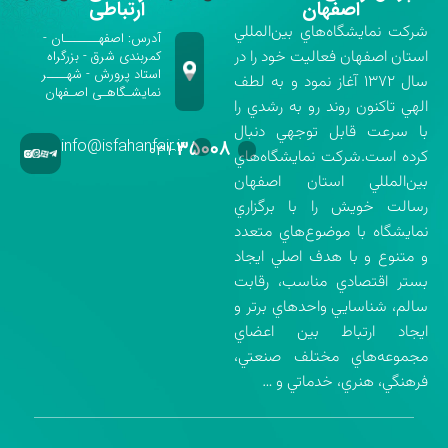
اصفهان
ارتباطی
شركت نمايشگاه‌هاي بين‌المللي
آدرس: اصفهـــــــان -
استان اصفهان فعاليت خود را در
کمربندی شرق - بزرگراه
استاد پرورش - شهــــر
سال ۱۳۷۲ آغاز نمود و به لطف
نمایشـگاهـی اصـفهان
الهي تاكنون روند رو به رشدي را
با سرعت قابل توجهي دنبال
info@isfahanfair.ir
۳۵۰۰۸
۰۳۱-
كرده است.شركت نمايشگاه‌هاي
بين‌المللي استان اصفهان
رسالت خويش را با برگزاري
نمايشگاه با موضوع‌هاي متعدد
و متنوع و با هدف اصلي ايجاد
بستر اقتصادي مناسب، رقابت
سالم، شناسايي واحدهاي برتر و
ايجاد ارتباط بين اعضاي
مجموعه‌هاي مختلف صنعتي،
فرهنگي، هنري، خدماتي و …