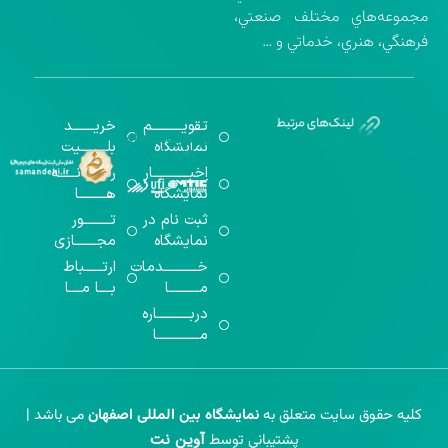
مجموعه‌هاي مختلف صنعتي،
فرهنگي، هنري، خدماتي و …
تقویــــــــــم
خریـــــــد
گواهینامه‌های
نمایشگاه
بلـــــــــیت
اخذ شده
اخبــــــــــــار
رســـــانــــــه
نمایشگاه
هـــــــــا
ثبت نام در
تـــــــــور
نمایشگاه
مجـــــــازی
خـــــــــــدمات
ارتــــــباط
مــــــــــا
بــــا مــــا
دربـــــــــــاره
مــــــــــــــا
کلیه حقوق سایت متعلق به
نمایشگاه بین المللی اصفهان
می باشد |
آوین نت
پشتیبانی توسط