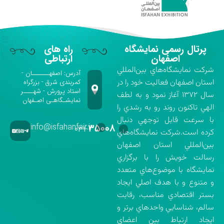
پرتال رسمی نمایشگاه
راه های
اصفهان
ارتباطی
شركت نمايشگاه‌هاي بين‌المللي
آدرس: اصفهـــــــان -
استان اصفهان فعاليت خود را در
کمربندی شرق - بزرگراه
استاد پرورش - شهــــر
سال ۱۳۷۲ آغاز نمود و به لطف
نمایشـگاهـی اصـفهان
الهي تاكنون روند رو به رشدي را
با سرعت قابل توجهي دنبال
info@isfahanfair.ir
۳۵۰۰۸
۰۳۱-
كرده است.شركت نمايشگاه‌هاي
بين‌المللي استان اصفهان
رسالت خويش را با برگزاري
نمايشگاه با موضوع‌هاي متعدد
و متنوع و با هدف اصلي ايجاد
بستر اقتصادي مناسب، رقابت
سالم، شناسايي واحدهاي برتر و
ايجاد ارتباط بين اعضاي