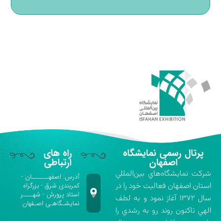
پرتال رسمی نمایشگاه
راه های
اصفهان
ارتباطی
شركت نمايشگاه‌هاي بين‌المللي
آدرس: اصفهـــــــان -
استان اصفهان فعاليت خود را در
کمربندی شرق - بزرگراه
استاد پرورش - شهــــر
سال ۱۳۷۲ آغاز نمود و به لطف
نمایشـگاهـی اصـفهان
الهي تاكنون روند رو به رشدي را