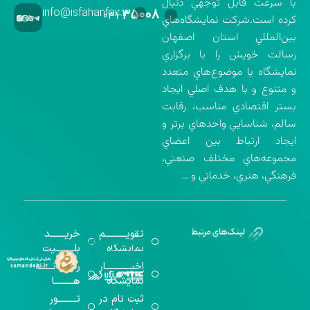
با سرعت قابل توجهي دنبال
info@isfahanfair.ir
۳۵۰۰۸
۰۳۱-
كرده است.شركت نمايشگاه‌هاي
بين‌المللي استان اصفهان
رسالت خويش را با برگزاري
نمايشگاه با موضوع‌هاي متعدد
و متنوع و با هدف اصلي ايجاد
بستر اقتصادي مناسب، رقابت
سالم، شناسايي واحدهاي برتر و
ايجاد ارتباط بين اعضاي
مجموعه‌هاي مختلف صنعتي،
فرهنگي، هنري، خدماتي و …
تقویــــــــــم
خریـــــــد
گواهینامه‌های
نمایشگاه
بلـــــــــیت
اخذ شده
اخبــــــــــــار
رســـــانــــــه
نمایشگاه
هـــــــــا
ثبت نام در
تـــــــــور