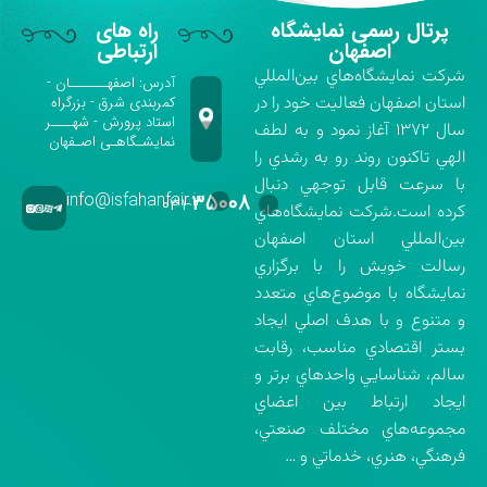
پرتال رسمی نمایشگاه
راه های
اصفهان
ارتباطی
شركت نمايشگاه‌هاي بين‌المللي
آدرس: اصفهـــــــان -
استان اصفهان فعاليت خود را در
کمربندی شرق - بزرگراه
استاد پرورش - شهــــر
سال ۱۳۷۲ آغاز نمود و به لطف
نمایشـگاهـی اصـفهان
الهي تاكنون روند رو به رشدي را
با سرعت قابل توجهي دنبال
info@isfahanfair.ir
۳۵۰۰۸
۰۳۱-
كرده است.شركت نمايشگاه‌هاي
بين‌المللي استان اصفهان
رسالت خويش را با برگزاري
نمايشگاه با موضوع‌هاي متعدد
و متنوع و با هدف اصلي ايجاد
بستر اقتصادي مناسب، رقابت
سالم، شناسايي واحدهاي برتر و
ايجاد ارتباط بين اعضاي
مجموعه‌هاي مختلف صنعتي،
فرهنگي، هنري، خدماتي و …