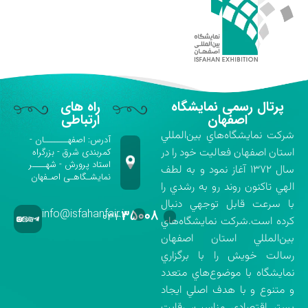
پرتال رسمی نمایشگاه
راه های
اصفهان
ارتباطی
شركت نمايشگاه‌هاي بين‌المللي
آدرس: اصفهـــــــان -
استان اصفهان فعاليت خود را در
کمربندی شرق - بزرگراه
استاد پرورش - شهــــر
سال ۱۳۷۲ آغاز نمود و به لطف
نمایشـگاهـی اصـفهان
الهي تاكنون روند رو به رشدي را
با سرعت قابل توجهي دنبال
info@isfahanfair.ir
۳۵۰۰۸
۰۳۱-
كرده است.شركت نمايشگاه‌هاي
بين‌المللي استان اصفهان
رسالت خويش را با برگزاري
نمايشگاه با موضوع‌هاي متعدد
و متنوع و با هدف اصلي ايجاد
بستر اقتصادي مناسب، رقابت