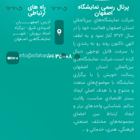
پرتال رسمی نمایشگاه
راه های
اصفهان
ارتباطی
شركت نمايشگاه‌هاي بين‌المللي
آدرس: اصفهـــــــان -
استان اصفهان فعاليت خود را در
کمربندی شرق - بزرگراه
استاد پرورش - شهــــر
سال ۱۳۷۲ آغاز نمود و به لطف
نمایشـگاهـی اصـفهان
الهي تاكنون روند رو به رشدي را
با سرعت قابل توجهي دنبال
info@isfahanfair.ir
۳۵۰۰۸
۰۳۱-
كرده است.شركت نمايشگاه‌هاي
بين‌المللي استان اصفهان
رسالت خويش را با برگزاري
نمايشگاه با موضوع‌هاي متعدد
و متنوع و با هدف اصلي ايجاد
بستر اقتصادي مناسب، رقابت
سالم، شناسايي واحدهاي برتر و
ايجاد ارتباط بين اعضاي
مجموعه‌هاي مختلف صنعتي،
فرهنگي، هنري، خدماتي و …