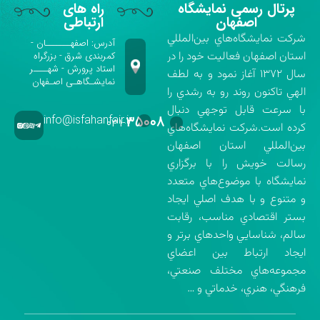
پرتال رسمی نمایشگاه
راه های
اصفهان
ارتباطی
شركت نمايشگاه‌هاي بين‌المللي
آدرس: اصفهـــــــان -
استان اصفهان فعاليت خود را در
کمربندی شرق - بزرگراه
استاد پرورش - شهــــر
سال ۱۳۷۲ آغاز نمود و به لطف
نمایشـگاهـی اصـفهان
الهي تاكنون روند رو به رشدي را
با سرعت قابل توجهي دنبال
info@isfahanfair.ir
۳۵۰۰۸
۰۳۱-
كرده است.شركت نمايشگاه‌هاي
بين‌المللي استان اصفهان
رسالت خويش را با برگزاري
نمايشگاه با موضوع‌هاي متعدد
و متنوع و با هدف اصلي ايجاد
بستر اقتصادي مناسب، رقابت
سالم، شناسايي واحدهاي برتر و
ايجاد ارتباط بين اعضاي
مجموعه‌هاي مختلف صنعتي،
فرهنگي، هنري، خدماتي و …