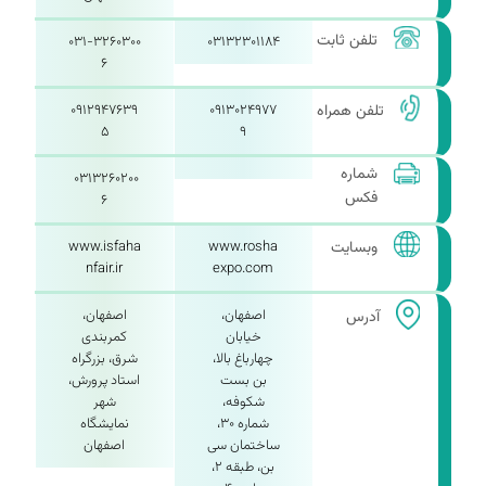
تلفن ثابت
۰۳۱-۳۲۶۰۳۰۰
۰۳۱۳۲۳۰۱۱۸۴
۶
تلفن همراه
۰۹۱۳۰۲۴۹۷۷
۰۹۱۲۹۴۷۶۳۹
۵
۹
شماره
۰۳۱۳۲۶۰۲۰۰
فکس
۶
وبسایت
www.rosha
www.isfaha
nfair.ir
expo.com
اصفهان،
اصفهان،
آدرس
خیابان
کمربندی
چهارباغ بالا،
شرق، بزرگراه
بن بست
استاد پرورش،
شکوفه،
شهر
شماره ۳۰،
نمایشگاه
ساختمان سی
اصفهان
بن، طبقه ۲،