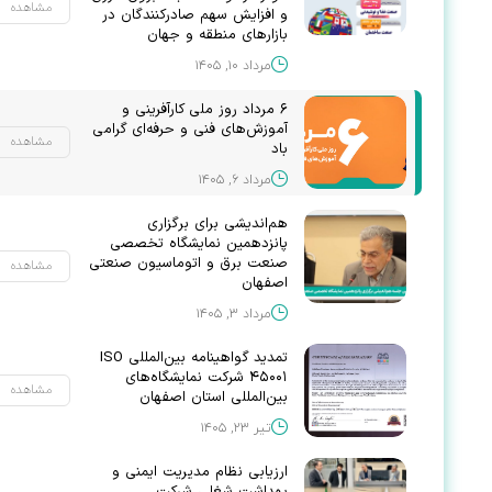
مشاهده
نطقه و جهان برپایی پاویون ملی
و افزایش سهم صادرکنندگان در
عتبر در حوزهای مختلف به شرح
بازارهای منطقه و جهان
 داده است. از علاقه مندان دعوت
مرداد ۱۰, ۱۴۰۵
ومشارکت در هر یک از
این شرکت تماس حاصل فرمایند.
۶ مرداد روز ملی کارآفرینی و
آموزش‌های فنی و حرفه‌ای گرامی
مشاهده
باد
مرداد ۶, ۱۴۰۵
هم‌اندیشی برای برگزاری
پانزدهمین نمایشگاه تخصصی
صنعت برق و اتوماسیون صنعتی
مشاهده
اصفهان
مرداد ۳, ۱۴۰۵
تمدید گواهینامه بین‌المللی ISO
۴۵۰۰۱ شرکت نمایشگاه‌های
مشاهده
بین‌المللی استان اصفهان
تیر ۲۳, ۱۴۰۵
ارزیابی نظام مدیریت ایمنی و
بهداشت شغلی شرکت