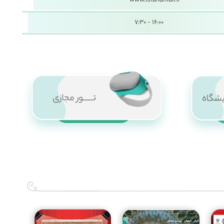
www.isfahanfair.ir
۷:۳۰ - ۱۶:۰۰