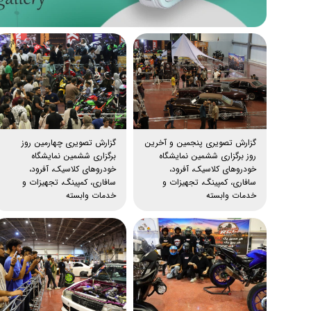
گزارش تصویری پنجمین و آخرین
گزارش تصویری چهارمین روز
روز برگزاری ششمین نمایشگاه
برگزاری ششمین نمایشگاه
خودروهای کلاسیک، آفرود،
خودروهای کلاسیک، آفرود،
توسعه شبکه برون
۶ مرداد روز ملی کارآفرینی و آموزش‌های فنی و حرفه‌ای گرامی باد
سافاری، کمپینگ، تجهیزات و
سافاری، کمپینگ، تجهیزات و
خدمات وابسته
خدمات وابسته
مرداد ۶, ۱۴۰۵
کارآفرینی، نقطه آغاز خلق فرصت‌های تازه و آمو
به مهارت و مهارت به اشتغال است. نمایشگاه‌ها ن
ی توانمندی و پتانسیل
دانش، توسعه کسب‌وکارها و پیوند میان صنعت، 
لی ایران در رویدادهای
شکوفایی اقتصاد ایفا می‌کنند. این...
داده است. از علاقه
مشاهده بیشتر