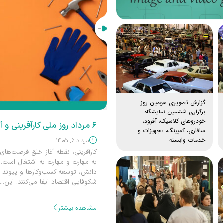
گزارش تصویری سومین روز
برگزاری ششمین نمایشگاه
خودروهای کلاسیک، آفرود،
هم‌اندیشی بر
سافاری، کمپینگ، تجهیزات و
صنعتی اصفها
خدمات وابسته
زش‌های فنی و حرفه‌ای، پلی مطمئن برای تبدیل دانش
مرداد ۳, ۱۴۰۵
یز به‌عنوان بستری برای معرفی توانمندی‌ها، تبادل
نخستین جلسه هم
مهارت و نوآوری، نقشی مؤثر در رونق تولید و
حضور تشکل‌ها، س
به دلیل نقش مؤث
مشاهده بیشتر